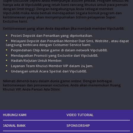
Super Exclusive seperti Anda mempunyai asisten pribadi. Program khusus ini
hanya ada di Vipclub88 yang telah kami rancang khusus untuk para pemain
NEW
dengan limit tinggi. Dengan bergabungnya Anda sebagai member
Vipclub88 maka Anda berhak mendapatkan segala bentuk program dan
keistimewaan yang akan menyempurnakan sistem pelayanan Super
TANGKAS
RTP
Exclusive kami.
Keistimewaan yang akan Anda dapatkan jika menjadi member Vipclub88:
DEPOSIT
Proses Deposit dan Penarikan yang diprioritaskan.
Melayani Deposit dan Penarikan Member Dari Sms, Website , atau dapat
langsung berbicara dengan Costumer Service kami.
WITHDRAW
Perpindahan Chip Antar game di dalam network Vipclub88.
Mendapatkan Promosi yang Excluvise dari Vipclub88.
PROMOSI
Hadiah/Kejutan Untuk Member.
Layanan Team Khusus Member VIP dalam 24 jam.
Undangan untuk Acara Spesial dari Vipclub88.
DOWNLOAD APLIKASI
Nikmati dimensi baru dalam dunia game online. Dengan berbagai
keistimewaan dan penawaran exclusive, Anda akan menemukan Ruang
REFERRAL
Khusus VIP, Anda Pantas Ada Disini.
JACKPOT
VIP MEMBER
HUBUNGI KAMI
VIDEO TUTORIAL
JADWAL BANK
SPONSORSHIP
HUBUNGI KAMI