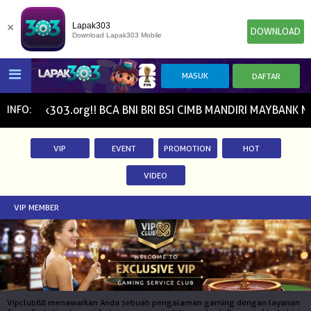
×
Lapak303
DOWNLOAD
Download Lapak303 Mobile
HOME
 kioslapak303.org!! BCA BNI BRI BSI CIMB MANDIRI MAYBAN
INFO:
VIP
EVENT
PROMOTION
HOT
POKER
SLOT GAME
IDN E-LOTTERY
VIDEO
NEW
NEW
VIP MEMBER
SPORTBOOK
LIVE CASINO
IDNLIVE
NEW
TOGEL
ESPORTS
ARCADE
NEW
NEW
NEW
Vipclub88 menawarkan Anda sebuah pengalaman gaming dengan layanan
TEMBAK IKAN
IDNRAFFLE
IDNTRADE