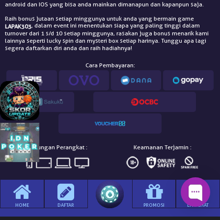
android dan IOS yang bisa anda mainkan dimanapun dan kapanpun saja.
© Copyright 2026 lapak303free.org - All right reserved | 18+
Raih bonus jutaan setiap minggunya untuk anda yang bermain game
, dalam event ini menentukan siapa yang paling tinggi dalam
LAPAK303
turnover dari 1 s/d 10 setiap minggunya, rasakan juga bonus menarik kami
lainnya seperti lucky spin dan mysteri box setiap harinya. Tunggu apa lagi
segera daftarkan diri anda dan raih hadiahnya!
Cara Pembayaran:
Dukungan Perangkat :
Keamanan Terjamin :
© Copyright 2026 lapak303free.org - All right reserved | 18+
HOME
DAFTAR
PROMOSI
LIVE CHAT