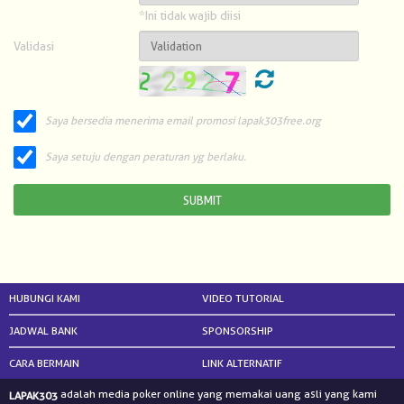
*Ini tidak wajib diisi
NEW
Validasi
TANGKAS
RTP
DEPOSIT
Saya bersedia menerima email promosi lapak303free.org
WITHDRAW
Saya setuju dengan peraturan yg berlaku.
PROMOSI
DOWNLOAD APLIKASI
REFERRAL
HUBUNGI KAMI
VIDEO TUTORIAL
JACKPOT
JADWAL BANK
SPONSORSHIP
VIP MEMBER
CARA BERMAIN
LINK ALTERNATIF
HUBUNGI KAMI
adalah media poker online yang memakai uang asli yang kami
LAPAK303